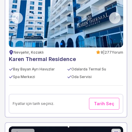
Previous
Next
Nevşehir, Kozaklı
8
|
277
Yorum
Karen Thermal Residence
Bay Bayan Ayrı Havuzlar
Odalarda Termal Su
Spa Merkezi
Oda Servisi
Tarih Seç
Fiyatlar için tarih seçiniz.