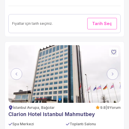
Tarih Seç
Fiyatlar için tarih seçiniz.
Previous
Next
İstanbul Avrupa, Bağcılar
9.8
|
9
Yorum
Clarion Hotel Istanbul Mahmutbey
Spa Merkezi
Toplantı Salonu