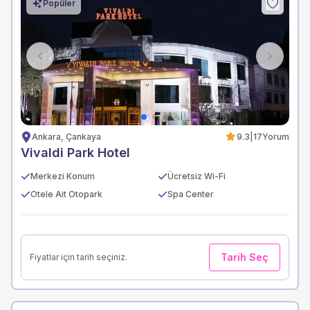
Popüler
Previous
Next
Ankara, Çankaya
9.3
|
17
Yorum
Vivaldi Park Hotel
Merkezi Konum
Ücretsiz Wi-Fi
Otele Ait Otopark
Spa Center
Tarih Seç
Fiyatlar için tarih seçiniz.