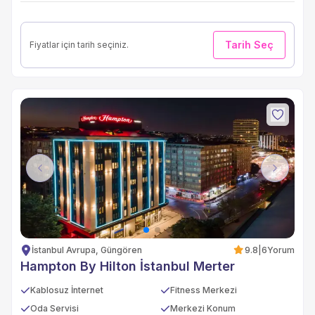
Tarih Seç
Fiyatlar için tarih seçiniz.
Previous
Next
İstanbul Avrupa, Güngören
9.8
|
6
Yorum
Hampton By Hilton İstanbul Merter
Kablosuz İnternet
Fitness Merkezi
Oda Servisi
Merkezi Konum