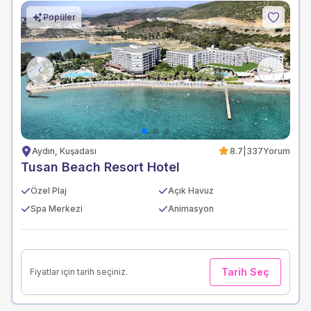
Popüler
Previous
Next
Aydın, Kuşadası
8.7
|
337
Yorum
Tusan Beach Resort Hotel
Özel Plaj
Açık Havuz
Spa Merkezi
Animasyon
Tarih Seç
Fiyatlar için tarih seçiniz.