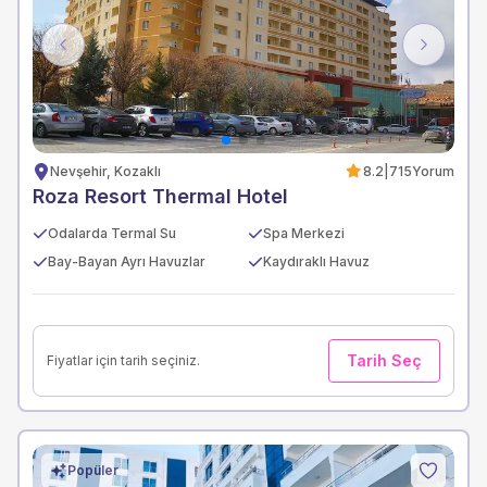
Previous
Next
Nevşehir, Kozaklı
8.2
|
715
Yorum
Roza Resort Thermal Hotel
Odalarda Termal Su
Spa Merkezi
Bay-Bayan Ayrı Havuzlar
Kaydıraklı Havuz
Tarih Seç
Fiyatlar için tarih seçiniz.
Popüler