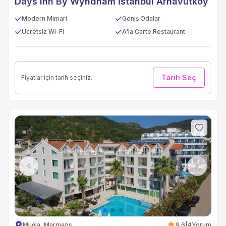
Days Inn By Wyndham İstanbul Arnavutköy
Modern Mimari
Geniş Odalar
Ücretsiz Wi-Fi
A'la Carte Restaurant
Tarih Seç
Fiyatlar için tarih seçiniz.
Previous
Next
Muğla, Marmaris
9.6
|
4
Yorum