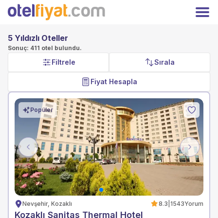
Hoşgeldiniz
Kapat
Üyelere özel fiyatları kaçırmayın!
5 Yıldızlı Oteller
Giriş
Kayıt Ol
Yap
Sonuç: 411 otel bulundu.
Filtrele
Sırala
TRY
Türk Lirası
Anasayfa
Fiyat Hesapla
Oteller
Kampanyalar
Hakkımızda
Popüler
İletişim
Otelinizi Ekleyin
Extranet Girişi
Previous
Next
Facebook
Instagram
Nevşehir, Kozaklı
8.3
|
1543
Yorum
Kozaklı Sanitas Thermal Hotel