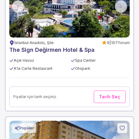
Previous
Next
İstanbul Anadolu, Şile
9
|
107
Yorum
The Sign Değirmen Hotel & Spa
Açık Havuz
Spa Center
A'la Carte Restaurant
Otopark
Tarih Seç
Fiyatlar için tarih seçiniz.
Popüler