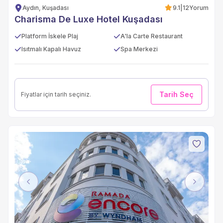
Aydın, Kuşadası
9.1
|
12
Yorum
Charisma De Luxe Hotel Kuşadası
Platform İskele Plaj
A'la Carte Restaurant
Isıtmalı Kapalı Havuz
Spa Merkezi
Tarih Seç
Fiyatlar için tarih seçiniz.
Previous
Next