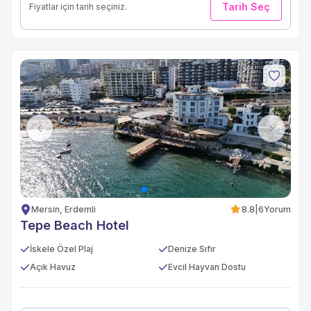
Tarih Seç
Fiyatlar için tarih seçiniz.
Previous
Next
Mersin, Erdemli
8.8
|
6
Yorum
Tepe Beach Hotel
İskele Özel Plaj
Denize Sıfır
Açık Havuz
Evcil Hayvan Dostu