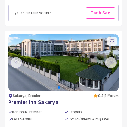
Tarih Seç
Fiyatlar için tarih seçiniz.
Previous
Next
Sakarya, Erenler
9.4
|
11
Yorum
Premier Inn Sakarya
Kablosuz İnternet
Otopark
Oda Servisi
Covid Önlemi Almış Otel