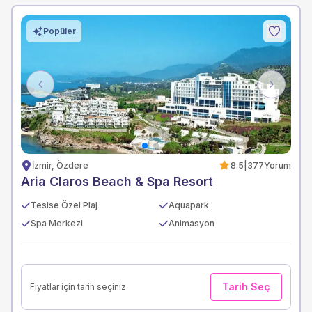
Popüler
Previous
Next
İzmir, Özdere
8.5
|
377
Yorum
Aria Claros Beach & Spa Resort
Tesise Özel Plaj
Aquapark
Spa Merkezi
Animasyon
Tarih Seç
Fiyatlar için tarih seçiniz.