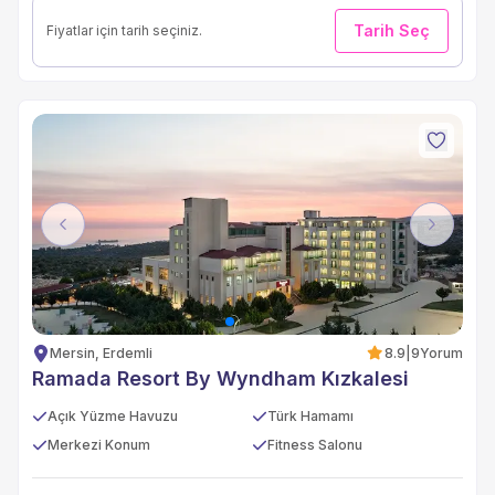
Tarih Seç
Fiyatlar için tarih seçiniz.
Previous
Next
Mersin, Erdemli
8.9
|
9
Yorum
Ramada Resort By Wyndham Kızkalesi
Açık Yüzme Havuzu
Türk Hamamı
Merkezi Konum
Fitness Salonu