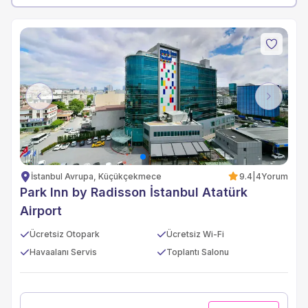
Previous
Next
İstanbul Avrupa, Küçükçekmece
9.4
|
4
Yorum
Park Inn by Radisson İstanbul Atatürk
Airport
Ücretsiz Otopark
Ücretsiz Wi-Fi
Havaalanı Servis
Toplantı Salonu