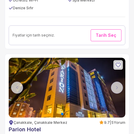
Ücretsiz Wi-Fi
Spa Merkezi
Denize Sıfır
Tarih Seç
Fiyatlar için tarih seçiniz.
Previous
Next
Çanakkale, Çanakkale Merkez
9.7
|
5
Yorum
Parion Hotel