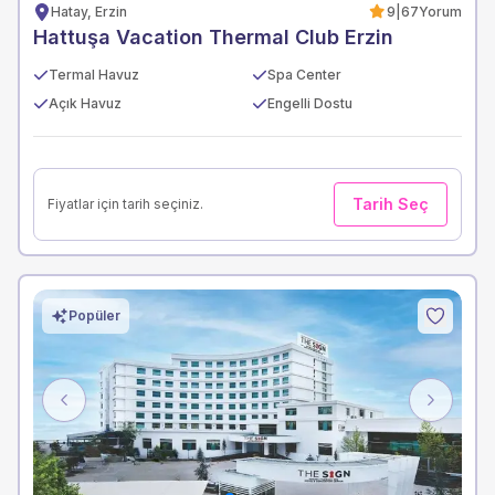
Hatay, Erzin
9
|
67
Yorum
Hattuşa Vacation Thermal Club Erzin
Termal Havuz
Spa Center
Açık Havuz
Engelli Dostu
Tarih Seç
Fiyatlar için tarih seçiniz.
Popüler
Previous
Next