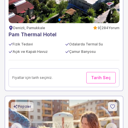
Denizli, Pamukkale
9
|
284
Yorum
Pam Thermal Hotel
Fizik Tedavi
Odalarda Termal Su
Açık ve Kapalı Havuz
Çamur Banyosu
Tarih Seç
Fiyatlar için tarih seçiniz.
Popüler