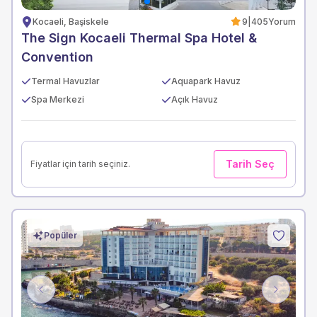
Kocaeli, Başiskele
9
|
405
Yorum
The Sign Kocaeli Thermal Spa Hotel &
Convention
Termal Havuzlar
Aquapark Havuz
Spa Merkezi
Açık Havuz
Tarih Seç
Fiyatlar için tarih seçiniz.
Popüler
Previous
Next