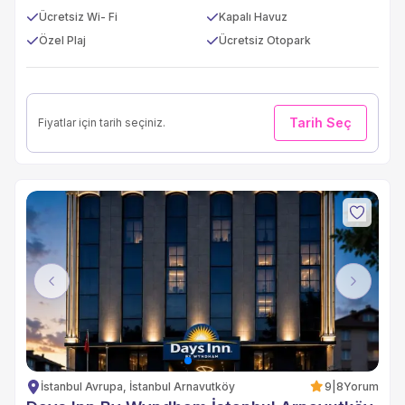
Ücretsiz Wi- Fi
Kapalı Havuz
Özel Plaj
Ücretsiz Otopark
Tarih Seç
Fiyatlar için tarih seçiniz.
Previous
Next
İstanbul Avrupa, İstanbul Arnavutköy
9
|
8
Yorum