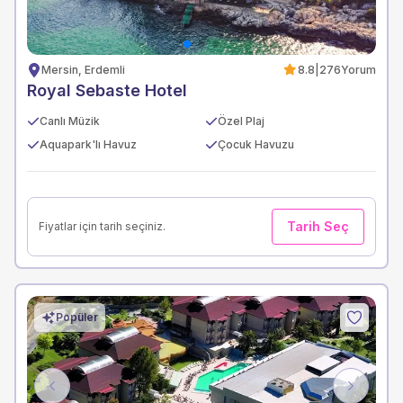
Mersin, Erdemli
8.8
|
276
Yorum
Royal Sebaste Hotel
Canlı Müzik
Özel Plaj
Aquapark'lı Havuz
Çocuk Havuzu
Tarih Seç
Fiyatlar için tarih seçiniz.
Popüler
Previous
Next