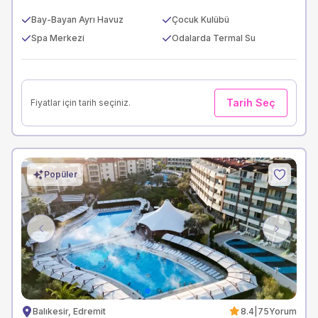
Bay-Bayan Ayrı Havuz
Çocuk Kulübü
Spa Merkezi
Odalarda Termal Su
Tarih Seç
Fiyatlar için tarih seçiniz.
Popüler
Previous
Next
Balıkesir, Edremit
8.4
|
75
Yorum