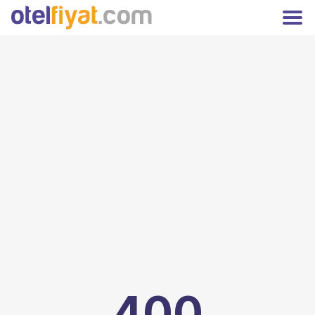
Hoşgeldiniz
Kapat
Üyelere özel fiyatları kaçırmayın!
Giriş
Kayıt Ol
Yap
TRY
Türk Lirası
Anasayfa
Oteller
Kampanyalar
Hakkımızda
İletişim
Otelinizi Ekleyin
Extranet Girişi
Facebook
Instagram
400