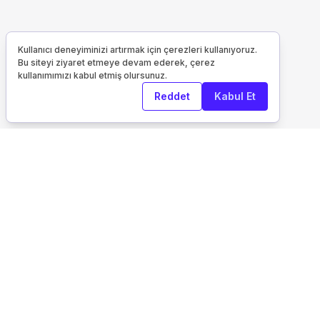
Kullanıcı deneyiminizi artırmak için çerezleri kullanıyoruz.
Bu siteyi ziyaret etmeye devam ederek, çerez
kullanımımızı kabul etmiş olursunuz.
Reddet
Kabul Et
Kurumsal
Keşfet
Otelfiyat Hakkında