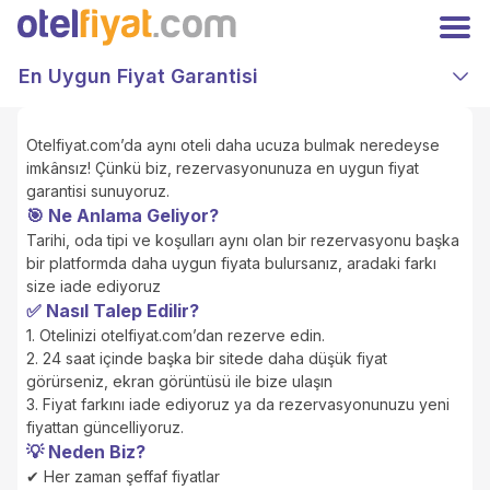
Hoşgeldiniz
Kapat
Üyelere özel fiyatları kaçırmayın!
En Uygun Fiyat Garantisi
Giriş
Kayıt Ol
Yap
TRY
Türk Lirası
Otelfiyat.com’da aynı oteli daha ucuza bulmak neredeyse
imkânsız! Çünkü biz, rezervasyonunuza en uygun fiyat
Anasayfa
garantisi sunuyoruz.
Oteller
🎯 Ne Anlama Geliyor?
Kampanyalar
Tarihi, oda tipi ve koşulları aynı olan bir rezervasyonu başka
Hakkımızda
bir platformda daha uygun fiyata bulursanız, aradaki farkı
İletişim
size iade ediyoruz
Otelinizi Ekleyin
✅ Nasıl Talep Edilir?
Extranet Girişi
1. Otelinizi otelfiyat.com’dan rezerve edin.
Facebook
2. 24 saat içinde başka bir sitede daha düşük fiyat
Instagram
görürseniz, ekran görüntüsü ile bize ulaşın
3. Fiyat farkını iade ediyoruz ya da rezervasyonunuzu yeni
fiyattan güncelliyoruz.
💡 Neden Biz?
✔ Her zaman şeffaf fiyatlar