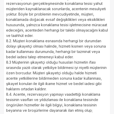
rezervasyonun gerçekleşmesinde konaklama tesisi yahut
müşteriden kaynaklanacak sorunlarda, acentenin mesuliyeti
yoktur. Böyle bir problemin mevcudiyetinde, müşteri,
konaklamada doğacak evsaf değişiklikleri veya eksiklikleri
hususunda, yalnızca konaklama tesisi işletmecisine müracaat
edeceğini, acenteden herhangi bir talebi olmayacağını kabul
ve taahhüt eder.
8.2. Müşteri konaklama esnasında herhangi bir durumdan
dolayı şikayetçi olması halinde, hizmeti kısmen veya sonuna
kadar kullanması durumunda, herhangi bir tazminat veya
bedel iadesi talep etmemeyi kabul eder.
8.3 Müşterinin şikayetçi olduğu hususları hizmetin ifası
sırasında yazılı olarak yetkiliye bildirmesi iyi niyetli müşterinin
özen borcudur. Müşteri şikayetçi olduğu halde hizmeti
acente yetkililerine bildirmeden sonuna kadar kullanması,
şikayet konuları ile ilgili ikame hizmet ve bedel iadesi gibi
haklarını ortadan kaldırır.
8.4. Acente, rezervasyon yapmayı vaadettiği konaklama
tesisinin vasıfları ve yıldızlaması ile konaklama tesisinde
öngörülen hizmetler ile ilgili bilgiyi, konaklama tesisinin
beyanına ve broşürlerine dayanarak ilan etmiş olup;