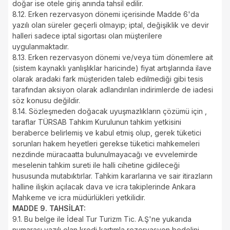
doğar ise otele giriş anında tahsil edilir.
8.12. Erken rezervasyon dönemi içerisinde Madde 6'da
yazılı olan süreler geçerli olmayıp; iptal, değişiklik ve devir
halleri sadece iptal sigortası olan müşterilere
uygulanmaktadır.
8.13. Erken rezervasyon dönemi ve/veya tüm dönemlere ait
(sistem kaynaklı yanlışlıklar haricinde) fiyat artışlarında ilave
olarak aradaki fark müşteriden taleb edilmediği gibi tesis
tarafından aksiyon olarak adlandırılan indirimlerde de iadesi
söz konusu değildir.
8.14. Sözleşmeden doğacak uyuşmazlıkların çözümü için ,
taraflar TÜRSAB Tahkim Kurulunun tahkim yetkisini
beraberce belirlemiş ve kabul etmiş olup, gerek tüketici
sorunları hakem heyetleri gerekse tüketici mahkemeleri
nezdinde müracaatta bulunulmayacağı ve evvelemirde
meselenin tahkim sureti ile halli cihetine gidileceği
hususunda mutabıktırlar. Tahkim kararlarına ve sair itirazların
halline ilişkin açılacak dava ve icra takiplerinde Ankara
Mahkeme ve icra müdürlükleri yetkilidir.
MADDE 9. TAHSİLAT:
9.1. Bu belge ile İdeal Tur Turizm Tic. A.Ş'ne yukarıda
numarası yazılı olan kredi kartımla rezervasyon bedelini