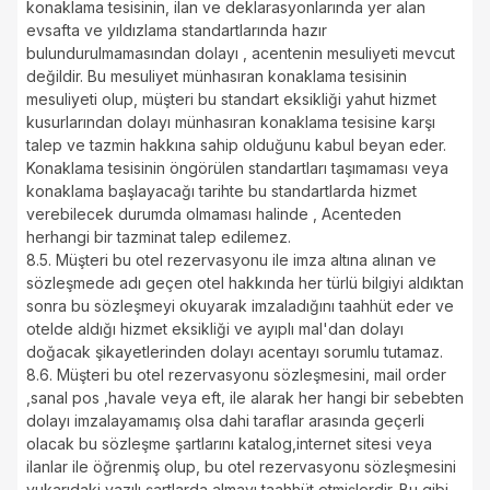
konaklama tesisinin, ilan ve deklarasyonlarında yer alan
evsafta ve yıldızlama standartlarında hazır
bulundurulmamasından dolayı , acentenin mesuliyeti mevcut
değildir. Bu mesuliyet münhasıran konaklama tesisinin
mesuliyeti olup, müşteri bu standart eksikliği yahut hizmet
kusurlarından dolayı münhasıran konaklama tesisine karşı
talep ve tazmin hakkına sahip olduğunu kabul beyan eder.
Konaklama tesisinin öngörülen standartları taşımaması veya
konaklama başlayacağı tarihte bu standartlarda hizmet
verebilecek durumda olmaması halinde , Acenteden
herhangi bir tazminat talep edilemez.
8.5. Müşteri bu otel rezervasyonu ile imza altına alınan ve
sözleşmede adı geçen otel hakkında her türlü bilgiyi aldıktan
sonra bu sözleşmeyi okuyarak imzaladığını taahhüt eder ve
otelde aldığı hizmet eksikliği ve ayıplı mal'dan dolayı
doğacak şikayetlerinden dolayı acentayı sorumlu tutamaz.
8.6. Müşteri bu otel rezervasyonu sözleşmesini, mail order
,sanal pos ,havale veya eft, ile alarak her hangi bir sebebten
dolayı imzalayamamış olsa dahi taraflar arasında geçerli
olacak bu sözleşme şartlarını katalog,internet sitesi veya
ilanlar ile öğrenmiş olup, bu otel rezervasyonu sözleşmesini
yukarıdaki yazılı şartlarda almayı taahhüt etmişlerdir. Bu gibi