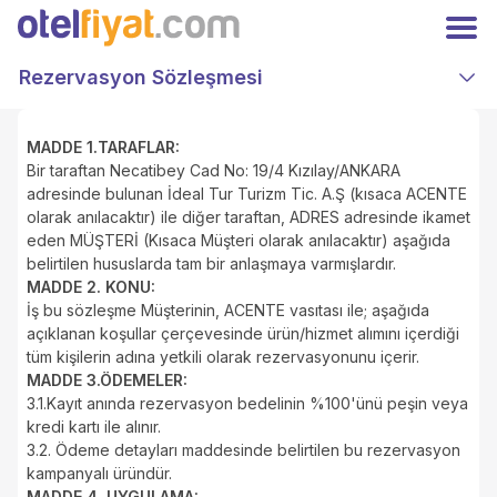
Hoşgeldiniz
Kapat
Üyelere özel fiyatları kaçırmayın!
Rezervasyon Sözleşmesi
Giriş
Kayıt Ol
Yap
TRY
Türk Lirası
MADDE 1.TARAFLAR:
Bir taraftan Necatibey Cad No: 19/4 Kızılay/ANKARA
Anasayfa
adresinde bulunan İdeal Tur Turizm Tic. A.Ş (kısaca ACENTE
Oteller
olarak anılacaktır) ile diğer taraftan, ADRES adresinde ikamet
Kampanyalar
eden MÜŞTERİ (Kısaca Müşteri olarak anılacaktır) aşağıda
Hakkımızda
belirtilen hususlarda tam bir anlaşmaya varmışlardır.
İletişim
MADDE 2. KONU:
Otelinizi Ekleyin
İş bu sözleşme Müşterinin, ACENTE vasıtası ile; aşağıda
Extranet Girişi
açıklanan koşullar çerçevesinde ürün/hizmet alımını içerdiği
Facebook
tüm kişilerin adına yetkili olarak rezervasyonunu içerir.
Instagram
MADDE 3.ÖDEMELER:
3.1.Kayıt anında rezervasyon bedelinin %100'ünü peşin veya
kredi kartı ile alınır.
3.2. Ödeme detayları maddesinde belirtilen bu rezervasyon
kampanyalı üründür.
MADDE 4. UYGULAMA: