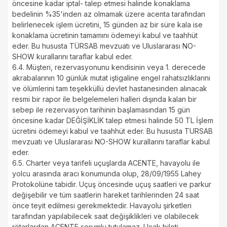
öncesine kadar iptal- talep etmesi halinde konaklama
bedelinin %35'inden az olmamak üzere acenta tarafından
belirlenecek işlem ücretini, 15 günden az bir süre kala ise
konaklama ücretinin tamamını ödemeyi kabul ve taahhüt
eder. Bu hususta TÜRSAB mevzuatı ve Uluslararası NO-
SHOW kurallarını taraflar kabul eder.
6.4. Müşteri, rezervasyonunu kendisinin veya 1. derecede
akrabalarının 10 günlük mutat iştigaline engel rahatsızlıklarını
ve ölümlerini tam teşekküllü devlet hastanesinden alınacak
resmi bir rapor ile belgelemeleri halleri dışında kalan bir
sebep ile rezervasyon tarihinin başlamasından 15 gün
öncesine kadar DEĞİŞİKLİK talep etmesi halinde 50 TL İşlem
ücretini ödemeyi kabul ve taahhüt eder. Bu hususta TURSAB
mevzuatı ve Uluslararası NO-SHOW kurallarını taraflar kabul
eder.
6.5. Charter veya tarifeli uçuşlarda ACENTE, havayolu ile
yolcu arasında aracı konumunda olup, 28/09/1955 Lahey
Protokolüne tabidir. Uçuş öncesinde uçuş saatleri ve parkur
değişebilir ve tüm saatlerin hareket tarihlerinden 24 saat
önce teyit edilmesi gerekmektedir. Havayolu şirketleri
tarafından yapılabilecek saat değişiklikleri ve olabilecek
rötarlardan ACENTE sorumlu tutulamaz. Uçak bileti