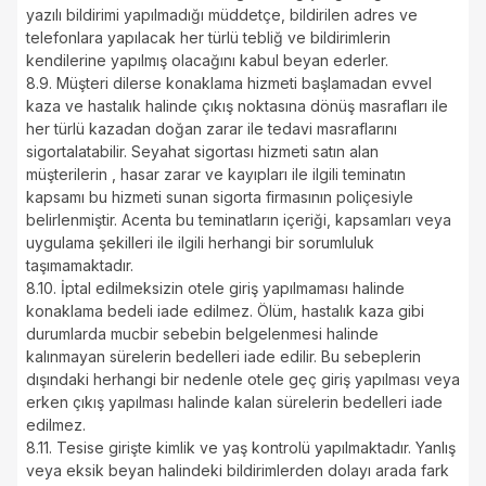
yazılı bildirimi yapılmadığı müddetçe, bildirilen adres ve
telefonlara yapılacak her türlü tebliğ ve bildirimlerin
kendilerine yapılmış olacağını kabul beyan ederler.
8.9. Müşteri dilerse konaklama hizmeti başlamadan evvel
kaza ve hastalık halinde çıkış noktasına dönüş masrafları ile
her türlü kazadan doğan zarar ile tedavi masraflarını
sigortalatabilir. Seyahat sigortası hizmeti satın alan
müşterilerin , hasar zarar ve kayıpları ile ilgili teminatın
kapsamı bu hizmeti sunan sigorta firmasının poliçesiyle
belirlenmiştir. Acenta bu teminatların içeriği, kapsamları veya
uygulama şekilleri ile ilgili herhangi bir sorumluluk
taşımamaktadır.
8.10. İptal edilmeksizin otele giriş yapılmaması halinde
konaklama bedeli iade edilmez. Ölüm, hastalık kaza gibi
durumlarda mucbir sebebin belgelenmesi halinde
kalınmayan sürelerin bedelleri iade edilir. Bu sebeplerin
dışındaki herhangi bir nedenle otele geç giriş yapılması veya
erken çıkış yapılması halinde kalan sürelerin bedelleri iade
edilmez.
8.11. Tesise girişte kimlik ve yaş kontrolü yapılmaktadır. Yanlış
veya eksik beyan halindeki bildirimlerden dolayı arada fark