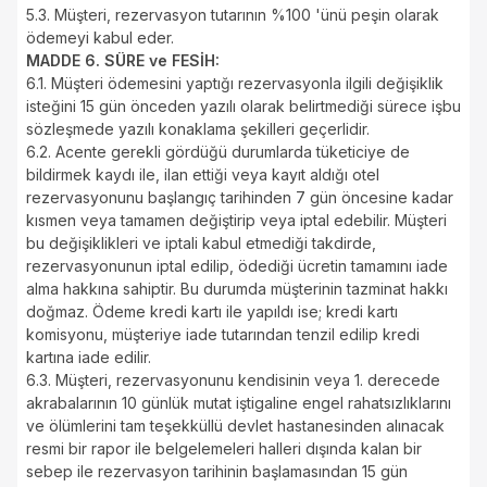
5.3. Müşteri, rezervasyon tutarının %100 'ünü peşin olarak
ödemeyi kabul eder.
MADDE 6. SÜRE ve FESİH:
6.1. Müşteri ödemesini yaptığı rezervasyonla ilgili değişiklik
isteğini 15 gün önceden yazılı olarak belirtmediği sürece işbu
sözleşmede yazılı konaklama şekilleri geçerlidir.
6.2. Acente gerekli gördüğü durumlarda tüketiciye de
bildirmek kaydı ile, ilan ettiği veya kayıt aldığı otel
rezervasyonunu başlangıç tarihinden 7 gün öncesine kadar
kısmen veya tamamen değiştirip veya iptal edebilir. Müşteri
bu değişiklikleri ve iptali kabul etmediği takdirde,
rezervasyonunun iptal edilip, ödediği ücretin tamamını iade
alma hakkına sahiptir. Bu durumda müşterinin tazminat hakkı
doğmaz. Ödeme kredi kartı ile yapıldı ise; kredi kartı
komisyonu, müşteriye iade tutarından tenzil edilip kredi
kartına iade edilir.
6.3. Müşteri, rezervasyonunu kendisinin veya 1. derecede
akrabalarının 10 günlük mutat iştigaline engel rahatsızlıklarını
ve ölümlerini tam teşekküllü devlet hastanesinden alınacak
resmi bir rapor ile belgelemeleri halleri dışında kalan bir
sebep ile rezervasyon tarihinin başlamasından 15 gün