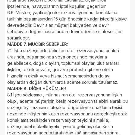
iptallerinde, havayollarının iptal koşulları geçerlidir.
6.6. Müşteri, yaptırdığı otel rezervasyonunu, konaklama
tarihinin başlamasından 15 gün öncesine kadar istediği kişiye
devredebilir. Devir alan müşteri bakiyeden ve devir
sebebiyle doğan masraflardan devir eden ile müteselsilen
sorumludur.
MADDE 7. MÜCBİR SEBEPLER:
7.1. İşbu sözleşmede belirtilen otel rezervasyonu tarihleri
arasında, başlangıcında veya öncesinde meydana
gelebilecek; doğa olayları, toplumsal olaylar, uluslararası
ilişkiler, teknik arızalar, grev ve protesto gibi ve otelin
hizmetinin eksik veya hizmet vermemesinden dolayı
olaylardan doğan durumlarda acente sorumlu tutulamaz.
MADDE 8. DİĞER HÜKÜMLER
8.1 İşbu sözleşme , münhasıran otel rezervasyonuna ilişkin
olup , acente müşterinin kesin rezervasyon talebini alarak bu
sözleşmeyi imzasını müteakip, öngörülen konaklama tesisi
nezdinde müşterinin kesin rezervasyonunu gerçekleştirerek
konaklama tesisinden rezervasyon teyidini almakla,
sözleşmesel mükellefiyetini yerine getirmiş olur. Kesin
rezervasyonun acenta tarafından sağlanmasından sonra,