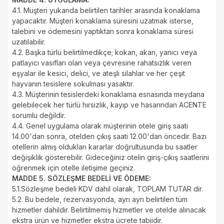
4.1. Müşteri yukarıda belirtilen tarihler arasında konaklama
yapacaktır. Müşteri konaklama süresini uzatmak isterse,
talebini ve ödemesini yaptıktan sonra konaklama süresi
uzatılabilir.
4.2. Başka türlü belirtilmedikçe; kokan, akan, yanıcı veya
patlayıcı vasıfları olan veya çevresine rahatsızlık veren
eşyalar ile kesici, delici, ve ateşli silahlar ve her çeşit
hayvanın tesislere sokulması yasaktır.
4.3. Müşterinin tesislerdeki konaklama esnasında meydana
gelebilecek her türlü hırsızlık, kayıp ve hasarından ACENTE
sorumlu değildir.
4.4. Genel uygulama olarak müşterinin otele giriş saati
14.00'dan sonra, otelden çıkış saati 12.00'dan öncedir. Bazı
otellerin almış oldukları kararlar doğrultusunda bu saatler
değişiklik gösterebilir. Gideceğiniz otelin giriş-çıkış saatlerini
öğrenmek için otelle iletişime geçiniz.
MADDE 5. SÖZLEŞME BEDELİ VE ÖDEME:
5.1.Sözleşme bedeli KDV dahil olarak, TOPLAM TUTAR dir.
5.2. Bu bedele, rezervasyonda, ayrı ayrı belirtilen tüm
hizmetler dahildir. Belirtilmemiş hizmetler ve otelde alınacak
ekstra ürün ve hizmetler ekstra ücrete tabiidir.