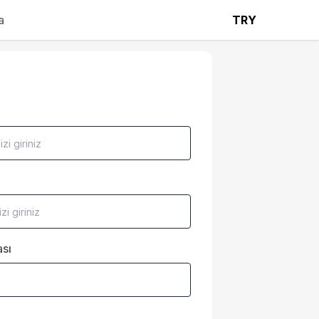
a
TRY
sı