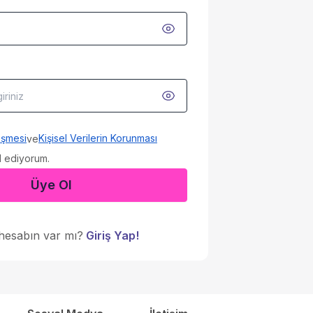
eşmesi
Kişisel Verilerin Korunması
ve
 ediyorum.
Üye Ol
hesabın var mı?
Giriş Yap!